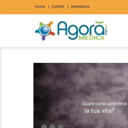
Home
Contatti
Assistenza
1
1
2
2
3
3