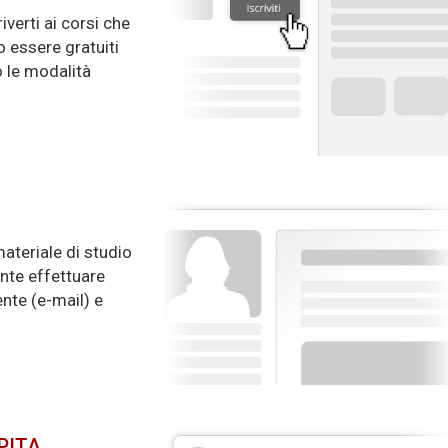
verti ai corsi che
o essere gratuiti
o le modalità
ateriale di studio
ente effettuare
nte (e-mail) e
PITA