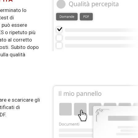
terminato lo
test di
t può essere
ES o ripetuto più
ato al corretto
osti. Subito dopo
ulla qualità
are e scaricare gli
ificati di
DF.