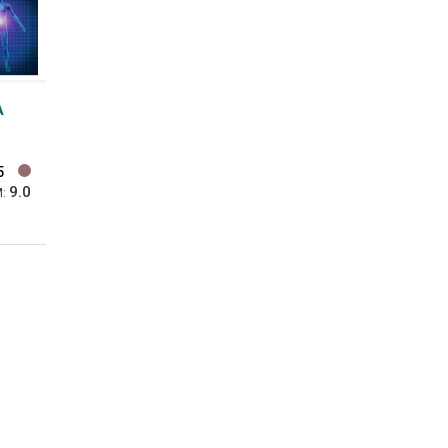
A
L
5
9.0
M: