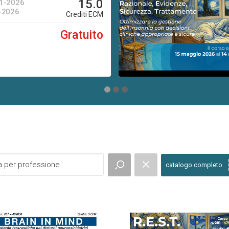
15.0
1-2026
-2026
Crediti ECM
Gratuito
1
2
3
catalogo completo