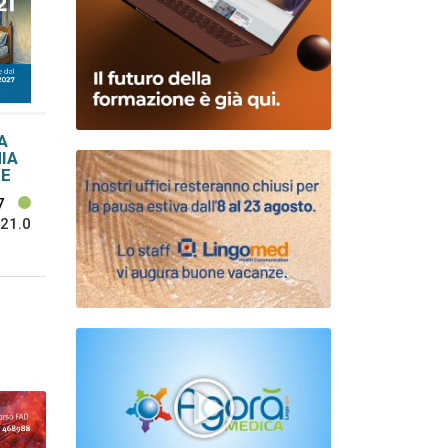
A
IA
HE
7
21.0