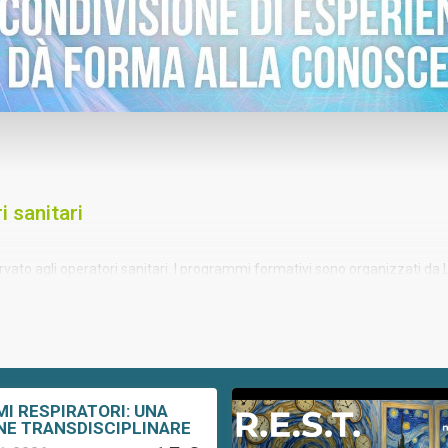
 sanitari
rvato agli operatori sanitari. I programmi formativi sono organizzati d
ione ECM con numero identificativo 281.
MI RESPIRATORI: UNA
NE TRANSDISCIPLINARE