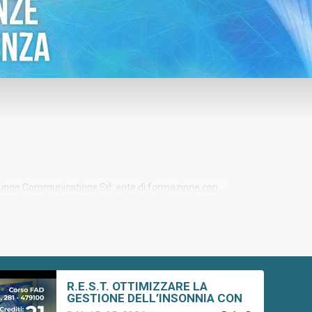
a Lingo Communications Srl, ente di formazione con
R.E.S.T. OTTIMIZZARE LA
GESTIONE DELL’INSONNIA CON
DECISIONI CLINICHE