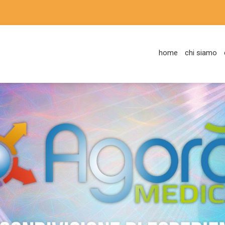
home
chi siamo