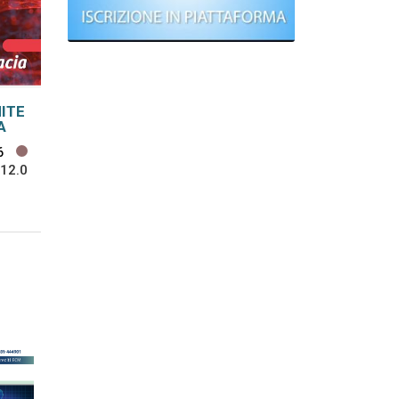
NITE
A
6
12.0